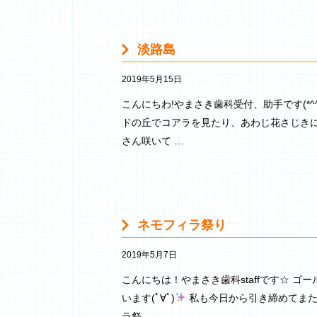
淡路島
2019年5月15日
こんにちわ!やまさき歯科受付、助手です(*^
ドの丘でコアラを見たり、あわじ花さじきに
さん咲いて …
ネモフィラ祭り
2019年5月7日
こんにちは！やまさき歯科staffです☆ 
います(ﾟ∀ﾟ)
私も今日から引き締めてまた
ラ祭 …