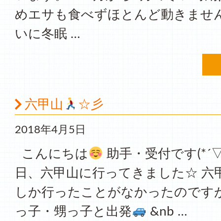
めエサも食べずほとんど動きません
いに冬眠 …
六甲山
☆彡
2018年4月5日
こんにちは
助手・受付です(*´
日、六甲山に行ってきました☆ 六
しか行ったことがなかったのですが
っ子・甥っ子と出発
&nb …