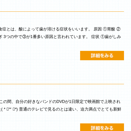
食症とは、酸によって歯が溶ける症状をいいます。 原因 ①胃酸 ②
 3つの中で③が1番多い原因と言われています。 症状 ①歯がしみ
この間、自分の好きなバンドのDVDが1日限定で映画館で上映され
* ॑꒳ ॑*) 普通のテレビで見るのとは違い、迫力満点でとても新鮮