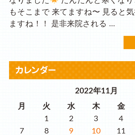
なりました
だんだんと寒くなり
もそこまで 来てますね〜 見ると
ますね！！ 是非来院される …
2022年11月
月
火
水
木
金
1
2
3
4
7
8
9
10
11