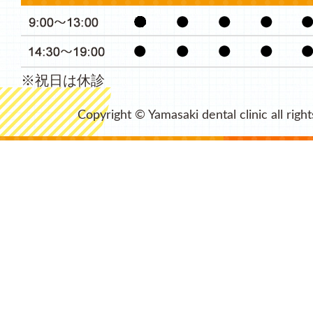
※祝日は休診
Copyright © Yamasaki dental clinic all righ
This page can't load Google Maps correctly.
O
Do you own this website?