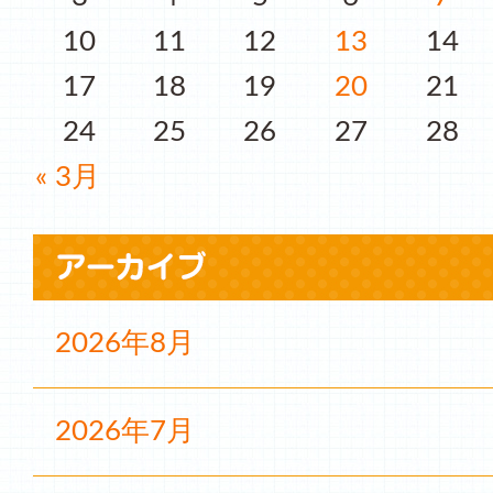
10
11
12
13
14
17
18
19
20
21
24
25
26
27
28
« 3月
2026年8月
2026年7月