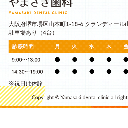
大阪府堺市堺区山本町1-18-6 グランディール
駐車場あり（4台）
※祝日は休診
Copyright © Yamasaki dental clinic all righ
This page can't load Google Maps correctly.