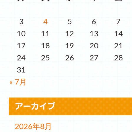
)
ィ
)
ン
ド
ウ
で
開
3
4
5
6
7
き
ま
す
10
11
12
13
14
)
17
18
19
20
21
24
25
26
27
28
31
« 7月
2026年8月