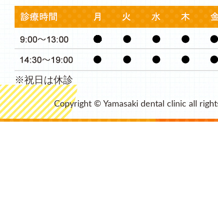
※祝日は休診
Copyright © Yamasaki dental clinic all righ
This page can't load Google Maps correctly.
O
Do you own this website?