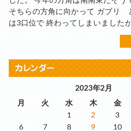
した。 今年の方角は南南東だそう
そちらの方角に向かって ガブリ 
は3口位で 終わってしまいましたが
2023年2月
月
火
水
木
金
1
2
3
6
7
8
9
10